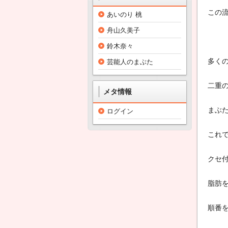
この
あいのり 桃
舟山久美子
鈴木奈々
多く
芸能人のまぶた
二重
メタ情報
まぶ
ログイン
これ
クセ付
脂肪
順番