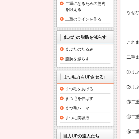
に
二重になるための筋肉
入
を鍛える
なぜ
れ
二重のラインを作る
ま
し
ょ
まぶたの脂肪を減らす
う
これ
。
まぶたのたるみ
二重
脂肪を減らす
①ま
まつ毛力をUPさせる↓
②ま
まつ毛をあげる
まつ毛を伸ばす
③二
まつ毛パーマ
④二
まつ毛美容液
⑤二
目力UPの達人たち