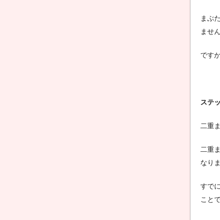
まぶ
ませ
です
ステ
二重
二重
なり
すで
こと