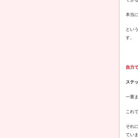
本当
とい
す。
自力
ステ
一重
これ
それ
てい