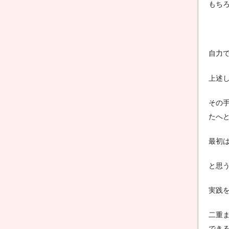
もちろ
自力
上述
その
たへ
最初
と思
実践
二重
でき