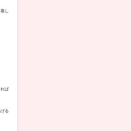
定着し
。
ければ
あげる