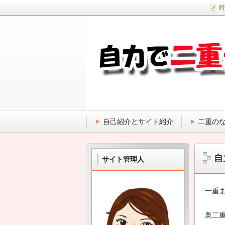
特
二
重
二重
ま
ぶ
ま
た
ぶ
の
作
た
り
の作
方
や
自己紹介とサイト紹介
二重の
り方
、
二
を学
重
び、
自
の
サイト管理人
形
自力
成
に
で二
一重
必
重に
要
奥二
な