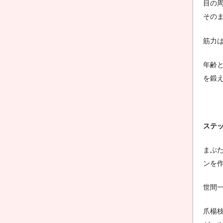
目の
その
筋力
年齢
を鍛
ステ
まぶ
ンを
世間
爪楊