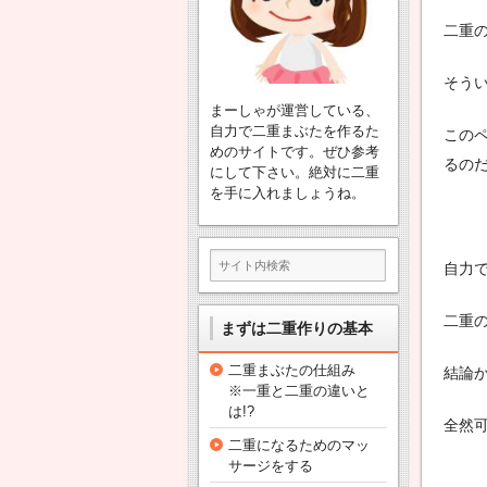
す
こ
二重
る方
と
を
法
ま
そう
と
まーしゃが運営している、
め
自力で二重まぶたを作るた
この
て
めのサイトです。ぜひ参考
るの
にして下さい。絶対に二重
い
を手に入れましょうね。
ま
す
。
自
自力
力
で
二重
まずは二重作りの基本
二
重
二重まぶたの仕組み
結論
ま
※一重と二重の違いと
ぶ
は!?
た
全然
二重になるためのマッ
を
サージをする
手