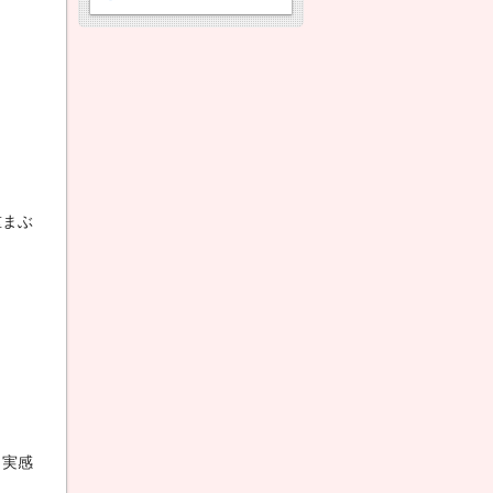
重まぶ
も実感