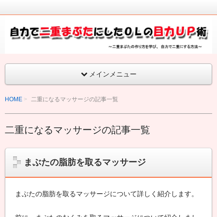
二
重
二重
ま
ぶ
ま
た
の
ぶ
メインメニュー
作
り
た
方
HOME
二重になるマッサージの記事一覧
の作
や
、
り方
二
二重になるマッサージの記事一覧
重
を学
の
形
び、
成
まぶたの脂肪を取るマッサージ
自力
に
必
で二
要
まぶたの脂肪を取るマッサージについて詳しく紹介します。
な
重に
こ
と