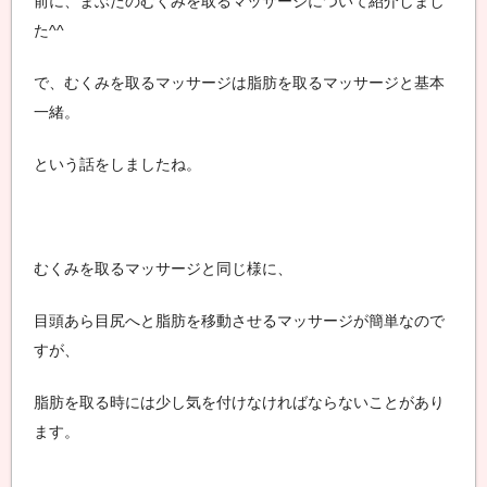
す
前に、まぶたのむくみを取るマッサージについて紹介しまし
を
た^^
ま
る方
と
法
め
で、むくみを取るマッサージは脂肪を取るマッサージと基本
て
一緒。
い
ま
す
という話をしましたね。
。
自
力
で
二
むくみを取るマッサージと同じ様に、
重
ま
目頭あら目尻へと脂肪を移動させるマッサージが簡単なので
ぶ
た
すが、
を
手
脂肪を取る時には少し気を付けなければならないことがあり
に
入
ます。
れ
ま
し